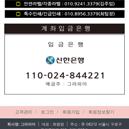
하단 네비
고객관리
로그인
회원가입
회원정보찾기
카피라이트
회사명: 그라피아
|
대표 : 최원영
|
주소 : ㉾ 08212 서울시 구로구