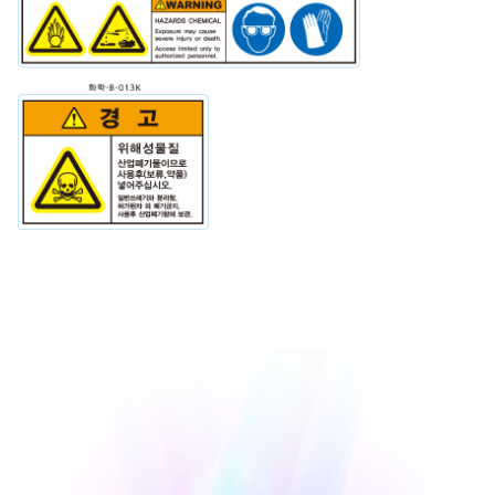
1. 배관라벨/배관스티커/화살방향 : 배관라인, 기체 유체조절 시스템, 배관 파이프라인, 배기팬, 급기팬, 팬라벨, 눈관리스티커, 화살표방향, 공기흐름도, 산소, 수소, 냉, 온수, 배관 이름표를 공업배관설비 공조라인 배관에 부착하는 배관라벨
배관표시 배관스티커 입니다.
2.안전라벨/안전스티커/경고스티커 : 산업안전에 경고, 위험, 주의, 지시 사고예방과 전기, 감전, 고압, 화학, 협착, 열, 화재, 레이져안전수칙 사용자 숙지등 라벨스티커 인쇄제작하여 산업용 기계에 부착하는 안전라벨 경고스티커 입니다.
3. UV인쇄/직접인쇄/모든 소재인쇄 : UV인쇄는 외부용 재료에 직접인쇄한 고퀄리티 직접인쇄방식으로 간단하고 싶게 모든 재료에 인쇄가 가능하고 주로 UV인쇄 재료는 포멕스, PVC, PC, 아크릴, 금속등 전반적으로 인쇄하는 유브이(UV)
인쇄 입니다.
4. 포맥스인쇄/ 포맥스 가공인쇄 : 포멕스 재료에 1t~10t등 무한대로 재료 두께와 인쇄가능합니다. 포멕스 인쇄 사용은 주로 포멕스 등신대 메뉴판, 포멕스 모형가공, 시트지 인쇄후 포멕스합지 CNC가공으로 다양한 재료 및 선택폭이 넓어
많이 사용하고 있는 포멕스 인쇄 입니다.
5. 글자컷팅/모양컷팅 : 글자컷팅 및 모양컷팅은 재질에 상관없이 인쇄가공이 가능하고 모든 형태의 주문도 당일배송도 컷팅기, CNC가공기기계 보유하고 있으며, 다양하게 고객 주문제작에 디자인 및 인쇄 가공을 서비스로 빠른 공정으로
인쇄납품이 가능합니다.
6. 은데드롱 스티커/ PET라벨/투명스티커 : 각종 라벨스티커 중에서 PVC스티커 다음으로 인쇄 비중이 많는 은데드롱지 스티커 입니다. 은데롱지, 투명스티커, 유포지, PVC스티커, 백색인쇄, 보안스티커등 제품에 사용설명서 취급주의등
투명라벨 및 은데드롱 스티커 입니다.
7. PC투명/PVC, PE, PP, PET/ 실크인쇄 : PC투명 렉산 실크인쇄은 제품의 고급화에 따라 새로운 디자인, 편의성과 최고의 품질로 제품을 배면인쇄하는 산업기계, 전자, 공작기계 조작판넬에 부착후 사용하고있으며, PC, PVC, PP등 투명
재질에 배면인쇄 하므로 PC투명 렉산 실크인쇄입니다.
8. 스테부식(SUS304)/명판부식 : 스테부식은 산업용 공작기계 모델번호, 형식, 사양등 필수적으로 부착하는 명판이며, 특히 식품기계 제작에 많이 사용하고 입니다. 스텐304재질에 약품으로 녹여 글자를 인쇄하는 방식으로 색상이 사라져도
홈이 있어 식별 할 수 있는 스텐 부식 명판입니다.
9. 알루미늄 명판/ 실크인쇄 : 알루미늄 명판은 모든 제품에 사용하는 명판입니다. 산업용 공작기계 사용설명서, 모델번호, 형식, 사양등 필수적으로 부착하는 명판이며, 실크인쇄후 열처리하여 사용하는 고급스러운 기계명판, 철, 금속명판
알루미늄 명판입니다.
10. 반사지 인쇄/반사시트지/홀로그램/ 야광, 축광 반사지 인쇄 : 반사시트 반사인쇄는 주로 안전관리, 경고, 위험, 주의스티커, 119소방 스티커, 교통표지판에 많이 사용하고 산업현장에 위험 및 경고등으로 많이사용 있습니다.
고휘도반사시트, 야광시트, 축광시트, 홀로그램, 비상 특히 119소방 반사시트지 많이 사용합니다.
11. 금속인쇄/철판인쇄/ 실크인쇄 : 금속인쇄 기계명판은 실크인쇄의 최고라고 할수있다. 모든 금속제품과 PVC재질등 다양하게 모든 제품에 인쇄가 가능하는 금속인쇄 실크인쇄 명판인쇄 입니다. 실크인쇄은 사출물, 금속철판, 가죽제품,
플라스틱등 기계명판 실크인쇄 입니다.
12. 아크릴인쇄/아크릴투명인쇄/가공 : 아크릴 인쇄는 관택과 투명제품에 특정과 다양한 모양으로 인쇄 포현 할 수 있는 아크릴 인쇄입니다. 고광택으로 배면인쇄로 칼라와 색상 및 CNC가공등 원하는 모양으로 가공하여 인쇄하고 있고 특히
인테리어 아크릴 인쇄로 많이 사용합니다.